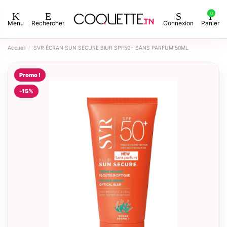
0
Menu
Rechercher
Connexion
Panier
Accueil
SVR ÉCRAN SUN SECURE BlUR SPF50+ SANS PARFUM 50ML
Promo !
-15%