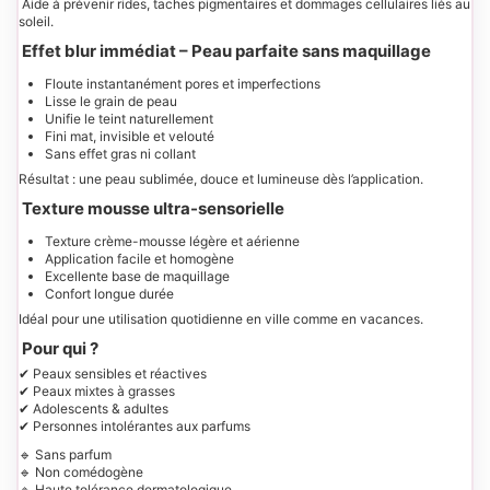
Aide à prévenir rides, taches pigmentaires et dommages cellulaires liés au
soleil.
Effet blur immédiat – Peau parfaite sans maquillage
Floute instantanément pores et imperfections
Lisse le grain de peau
Unifie le teint naturellement
Fini mat, invisible et velouté
Sans effet gras ni collant
Résultat : une peau sublimée, douce et lumineuse dès l’application.
Texture mousse ultra-sensorielle
Texture crème-mousse légère et aérienne
Application facile et homogène
Excellente base de maquillage
Confort longue durée
Idéal pour une utilisation quotidienne en ville comme en vacances.
Pour qui ?
✔ Peaux sensibles et réactives
✔ Peaux mixtes à grasses
✔ Adolescents & adultes
✔ Personnes intolérantes aux parfums
🔹 Sans parfum
🔹 Non comédogène
🔹 Haute tolérance dermatologique