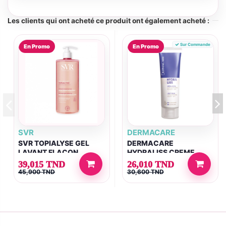
Les clients qui ont acheté ce produit ont également acheté :
Sur Commande
En Promo
En Promo
SVR
DERMACARE
SVR TOPIALYSE GEL
DERMACARE
LAVANT FLACON
HYDRALISS CREME
POMPE 1L
LEGERE 50ML
39,015 TND
26,010 TND
45,900 TND
30,600 TND