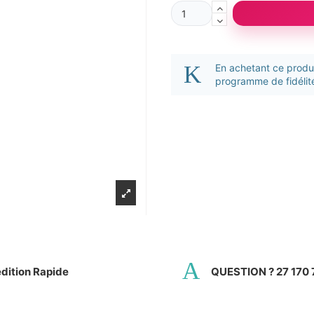
En achetant ce prod
programme de fidélité
dition Rapide
QUESTION ? 27 170 