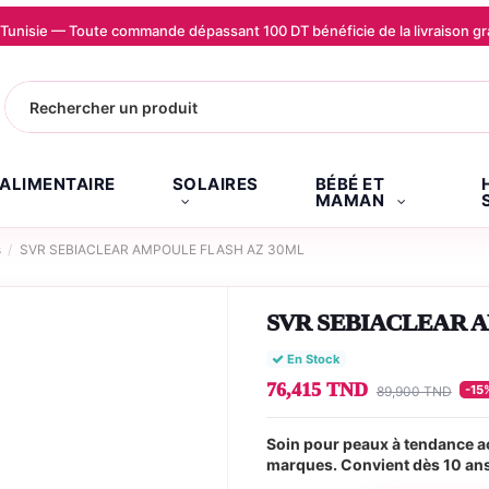
la Tunisie — Toute commande dépassant 100 DT bénéficie de la livraison
.ALIMENTAIRE
SOLAIRES
BÉBÉ ET
MAMAN
s
SVR SEBIACLEAR AMPOULE FLASH AZ 30ML
SVR SEBIACLEAR 
En Stock
76,415 TND
-15
89,900 TND
Soin pour peaux à tendance ac
marques. Convient dès 10 ans 