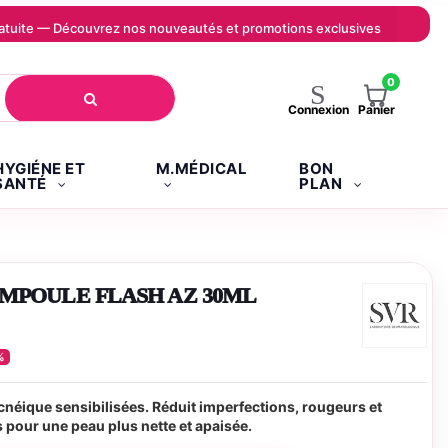
 gratuite — Découvrez nos nouveautés et promotions exclusives
0
Panier
Connexion
HYGIÉNE ET
M.MÉDICAL
BON
SANTÉ
PLAN
AMPOULE FLASH AZ 30ML
%
néique sensibilisées. Réduit imperfections, rougeurs et
pour une peau plus nette et apaisée.