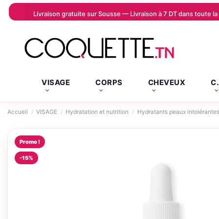
Livraison gratuite sur Sousse — Livraison à 7 DT dans toute 
VISAGE
CORPS
CHEVEUX
C
Accueil
VISAGE
Hydratation et nutrition
Hydratants peaux intolérante
Promo !
-15%