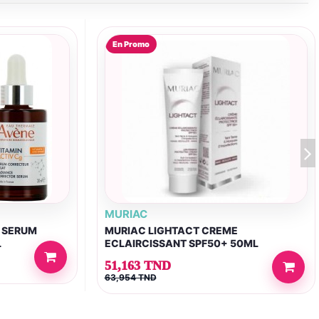
En Promo
MURIAC
G SERUM
MURIAC LIGHTACT CREME
L
ECLAIRCISSANT SPF50+ 50ML
51,163 TND
63,954 TND