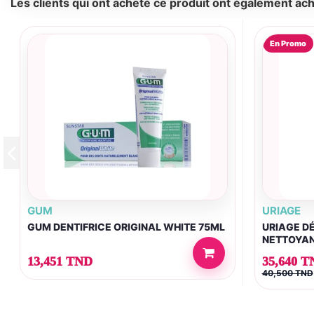
Les clients qui ont acheté ce produit ont également ach
En Promo
GUM
URIAGE
GUM DENTIFRICE ORIGINAL WHITE 75ML
URIAGE D
NETTOYAN
13,451 TND
35,640 T
40,500 TND