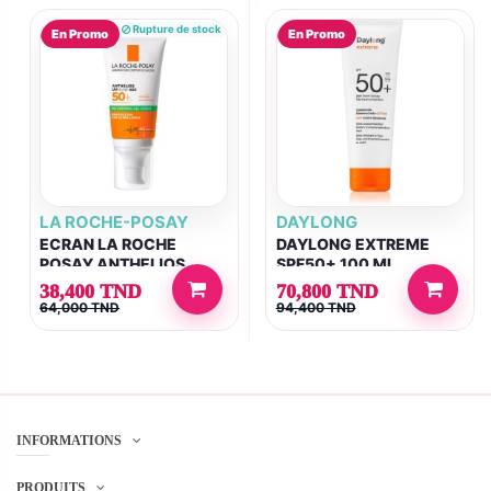
Rupture de stock
En Promo
En Promo
LA ROCHE-POSAY
DAYLONG
ECRAN LA ROCHE
DAYLONG EXTREME
POSAY ANTHELIOS
SPF50+ 100 ML
SPF50+ 50ML GEL
38,400 TND
70,800 TND
CRÈME VISAGE
64,000 TND
94,400 TND
ANTI‑BRILLANCE SANS
PARFUM
INFORMATIONS
PRODUITS