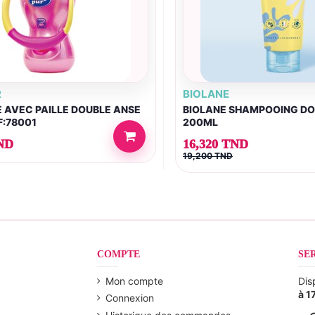
R
BIOLANE
E AVEC PAILLE DOUBLE ANSE
BIOLANE SHAMPOOING D
F:78001
200ML
ND
16,320 TND
19,200 TND
COMPTE
SE
Mon compte
Dis
à 1
Connexion