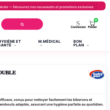
 gratuite — Découvrez nos nouveautés et promotions exclusives
0
Panier
Connexion
HYGIÉNE ET
M.MÉDICAL
BON
SANTÉ
PLAN
OUBLE
efficace, conçu pour nettoyer facilement les biberons et
embouts adaptés, assurant une hygiène parfaite au quotidien.