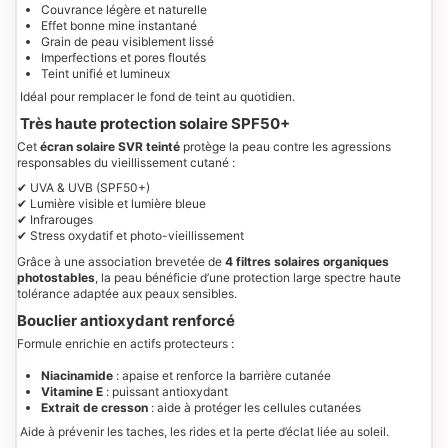
Couvrance légère et naturelle
Effet bonne mine instantané
Grain de peau visiblement lissé
Imperfections et pores floutés
Teint unifié et lumineux
Idéal pour remplacer le fond de teint au quotidien.
Très haute protection solaire SPF50+
Cet
écran solaire SVR teinté
protège la peau contre les agressions
responsables du vieillissement cutané :
✔ UVA & UVB (SPF50+)
✔ Lumière visible et lumière bleue
✔ Infrarouges
✔ Stress oxydatif et photo-vieillissement
Grâce à une association brevetée de
4 filtres solaires organiques
photostables
, la peau bénéficie d’une protection large spectre haute
tolérance adaptée aux peaux sensibles.
Bouclier antioxydant renforcé
Formule enrichie en actifs protecteurs :
Niacinamide
: apaise et renforce la barrière cutanée
Vitamine E
: puissant antioxydant
Extrait de cresson
: aide à protéger les cellules cutanées
Aide à prévenir les taches, les rides et la perte d’éclat liée au soleil.