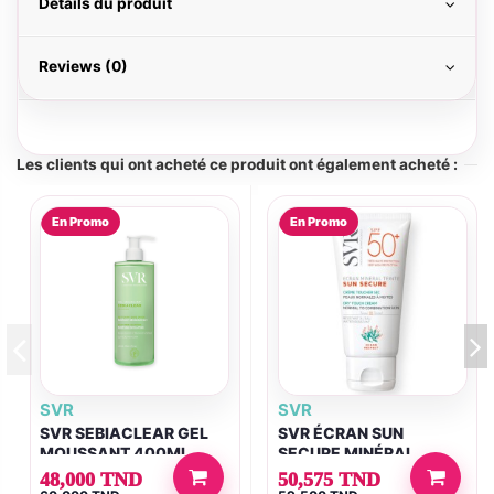
Détails du produit
Reviews (0)
Les clients qui ont acheté ce produit ont également acheté :
En Promo
En Promo
SVR
SVR
SVR SEBIACLEAR GEL
SVR ÉCRAN SUN
MOUSSANT 400ML
SECURE MINÉRAL
TEINTÉ SPF50+ 50ML
48,000 TND
50,575 TND