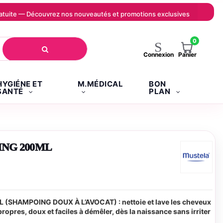
 gratuite — Découvrez nos nouveautés et promotions exclusives
0
Panier
Connexion
HYGIÉNE ET
M.MÉDICAL
BON
SANTÉ
PLAN
NG 200ML
HAMPOING DOUX À L’AVOCAT) : nettoie et lave les cheveux
ropres, doux et faciles à démêler, dès la naissance sans irriter