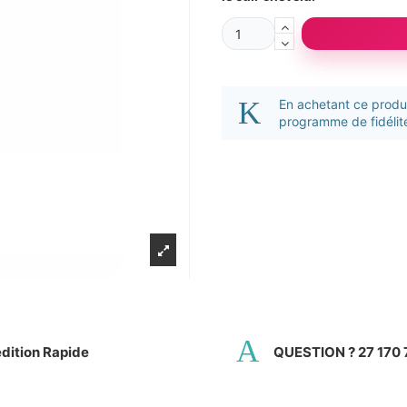
En achetant ce prod
programme de fidélité
dition Rapide
QUESTION ? 27 170 