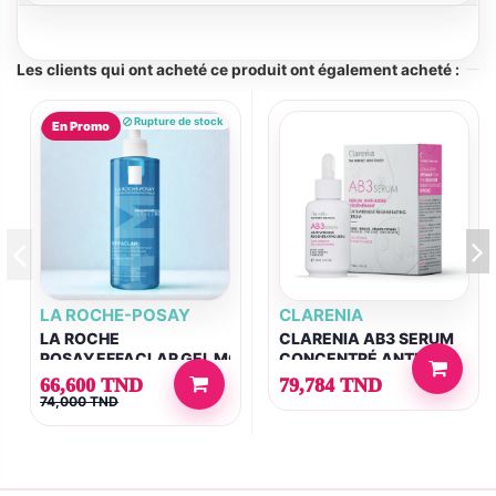
Les clients qui ont acheté ce produit ont également acheté :
Rupture de stock
En Promo
LA ROCHE-POSAY
CLARENIA
LA ROCHE
CLARENIA AB3 SERUM
POSAY EFFACLAR GEL MOUSSANT PURIFIANT 400 ML
CONCENTRÉ ANTI-
RIDES RÉGÉNÉRANT
66,600 TND
79,784 TND
74,000 TND