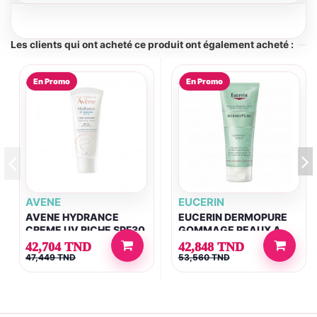
Les clients qui ont acheté ce produit ont également acheté :
En Promo
En Promo
AVENE
EUCERIN
AVENE HYDRANCE
EUCERIN DERMOPURE
CREME UV RICHE SPF30
GOMMAGE PEAUX A
40ML
IMPERFECTIONS 100ML
42,704 TND
42,848 TND
47,449 TND
53,560 TND