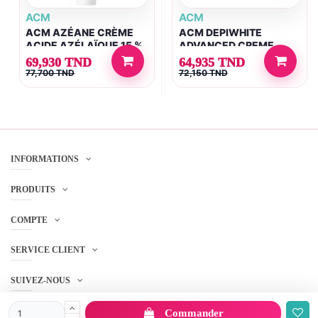
ACM
ACM
ACM AZÉANE CRÈME
ACM DEPIWHITE
ACIDE AZÉLAÏQUE 15 %
ADVANCED CREME
30 ML
DEPIGMENTANTE 40ML
69,930 TND
64,935 TND
77,700 TND
72,150 TND
INFORMATIONS
PRODUITS
COMPTE
SERVICE CLIENT
SUIVEZ-NOUS
Commander