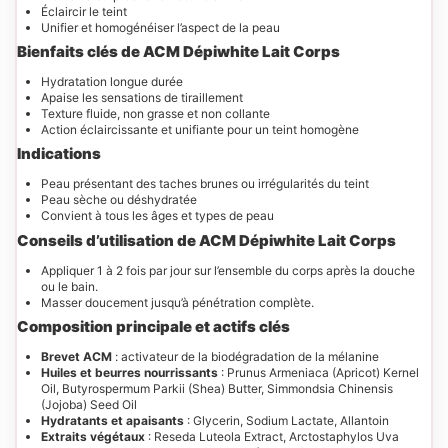
Éclaircir le teint
Unifier et homogénéiser l’aspect de la peau
Bienfaits clés de ACM Dépiwhite Lait Corps
Hydratation longue durée
Apaise les sensations de tiraillement
Texture fluide, non grasse et non collante
Action éclaircissante et unifiante pour un teint homogène
Indications
Peau présentant des taches brunes ou irrégularités du teint
Peau sèche ou déshydratée
Convient à tous les âges et types de peau
Conseils d’utilisation de ACM Dépiwhite Lait Corps
Appliquer 1 à 2 fois par jour sur l’ensemble du corps après la douche
ou le bain.
Masser doucement jusqu’à pénétration complète.
Composition principale et actifs clés
Brevet ACM
: activateur de la biodégradation de la mélanine
Huiles et beurres nourrissants
: Prunus Armeniaca (Apricot) Kernel
Oil, Butyrospermum Parkii (Shea) Butter, Simmondsia Chinensis
(Jojoba) Seed Oil
Hydratants et apaisants
: Glycerin, Sodium Lactate, Allantoin
Extraits végétaux
: Reseda Luteola Extract, Arctostaphylos Uva