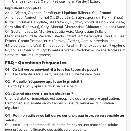
Ursi Leaf Extract, Carum Petroselinum (Parsley) Extract
Ingrédients complets :
Aqua (Water), Glycerin, Paraffinum Liquidum (Mineral Oil), Prunus
Armeniaca (Apricot) Kernel Oil, Steareth-2, Butyrospermum Parkii (Shea)
Butter, Sorbitan Caprylate, Steareth-21, Hydroxypropyl Starch Phosphate,
Cera Alba (Beeswax), Cetyl Alcohol, Simmondsia Chinensis (Jojoba) Seed
Oil, Sodium Lactate, Allantoin, Lactic Acid, Magnesium Sulfate,
Manganese Sulfate, Reseda Luteola Extract, Arctostaphylos Uva Ursi Leaf
Extract, Carum Petroselinum (Parsley) Extract, Cera Microcristallina
(Microcrystalline Wax), Dimethicone, Paraffin, Phenoxyethanol, Propylene
Glycol, Xanthan Gum, Cyclopentasiloxane, Cyclohexasiloxane, Potassium
Sorbate, Parfum (Fragrance)
FAQ – Questions fréquentes
Q1 : Ce lait corps convient-il à tous les types de peau ?
Oui, il est adapté à tous les types de peau, même sensibles.
Q2 : À quelle fréquence appliquer le produit ?
1 à 2 fois par jour, après la douche ou le bain.
Q3 : Quand observe-t-on les résultats ?
Une hydratation immédiate est perceptible dès la première application.
L’action éclaircissante se voit après plusieurs semaines d’utilisation
régulière.
Q4 : Peut-on utiliser ce lait corps sur une peau bronzée ou sensible au
soleil ?
Oui, mais il est recommandé de compléter avec une protection solaire
pour préserver l’efficacité des actifs éclaircissants.