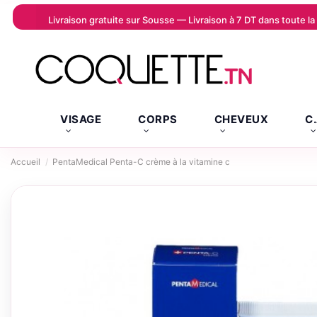
Livraison gratuite sur Sousse — Livraison à 7 DT dans toute 
VISAGE
CORPS
CHEVEUX
C
Accueil
PentaMedical Penta-C crème à la vitamine c