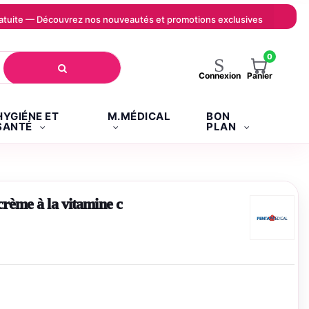
 gratuite — Découvrez nos nouveautés et promotions exclusives
0
Panier
Connexion
HYGIÉNE ET
M.MÉDICAL
BON
SANTÉ
PLAN
rème à la vitamine c