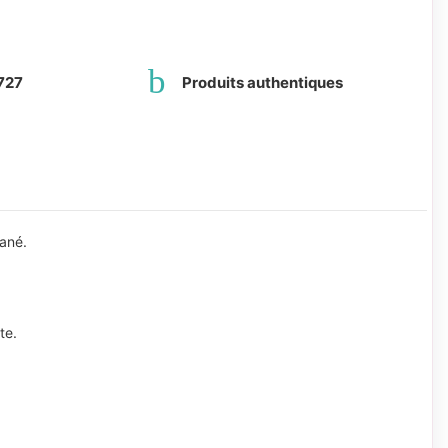
727
Produits authentiques
tané.
te.