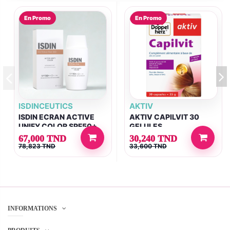
En Promo
En Promo
ISDINCEUTICS
AKTIV
ISDIN ECRAN ACTIVE
AKTIV CAPILVIT 30
UNIFY COLOR SPF50+
GELULES
50 ML
67,000 TND
30,240 TND
78,823 TND
33,600 TND
INFORMATIONS