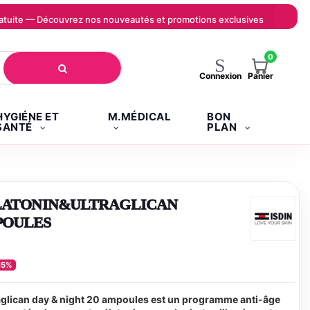
 gratuite — Découvrez nos nouveautés et promotions exclusives
0
Panier
Connexion
HYGIÉNE ET
M.MÉDICAL
BON
SANTÉ
PLAN
ELATONIN&ULTRAGLICAN
POULES
15%
raglican day & night 20 ampoules est un programme anti-âge