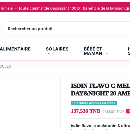
la Tunisie — Toute commande dépassant 100 DT bénéficie de la livraison
.ALIMENTAIRE
SOLAIRES
BÉBÉ ET
MAMAN
POULES
ISDIN FLAVO C M
DAY&NIGHT 20 AM
Derniers articles en stock
137,530 TND
-
161,800 TND
isdin flavo-c melatonin & ult