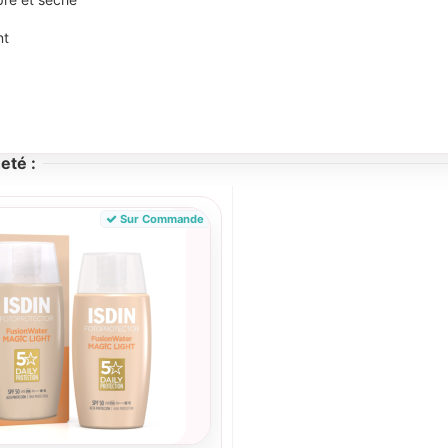
nt
eté :
Sur Commande