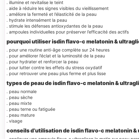
. illumine et revitalise le teint
. aide à réduire les signes visibles du vieillissement
. améliore la fermeté et l’élasticité de la peau
. hydrate intensément la peau
. stimule les défenses antioxydantes de la peau
. ampoules individuelles pour préserver l’efficacité des actifs
pourquoi utiliser isdin flavo-c melatonin & ultragl
. pour une routine anti-âge complète sur 24 heures
. pour améliorer l’éclat et la luminosité de la peau
. pour hydrater et renforcer la peau
. pour lutter contre les effets du stress oxydatif
. pour retrouver une peau plus ferme et plus lisse
types de peau de isdin flavo-c melatonin & ultragl
. peau normale
. peau sèche
. peau mixte
. peau terne ou fatiguée
. peau mature
. visage
conseils d’utilisation de isdin flavo-c melatonin & 
. appliquer une ampoule flavo-c ultraglican le matin sur peau pro