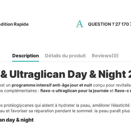
dition Rapide
QUESTION ? 27 170 
Description
Détails du produit
Reviews
(0)
 & Ultraglican Day & Nigh
st un
programme intensif anti-âge jour et nuit
conçu pour revitalise
les complémentaires :
flavo-c ultraglican pour la journée
et
flavo-c 
 protéoglycanes qui aident à hydrater la peau, améliorer l’élasticité e
u et favoriser sa réparation pendant le sommeil. la peau paraît plus l
can day & night