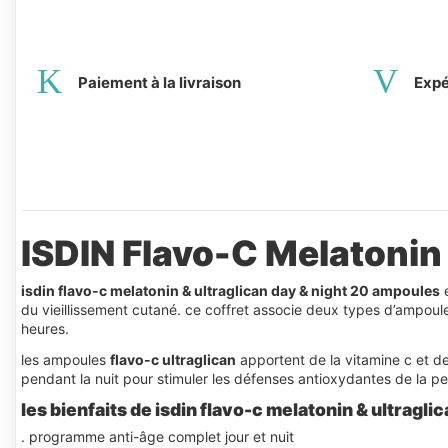
Paiement à la livraison
Expé
ISDIN Flavo-C Melatonin
isdin flavo-c melatonin & ultraglican day & night 20 ampoules
e
du vieillissement cutané. ce coffret associe deux types d’ampou
heures.
les ampoules
flavo-c ultraglican
apportent de la vitamine c et des
pendant la nuit pour stimuler les défenses antioxydantes de la pea
les bienfaits de isdin flavo-c melatonin & ultragli
. programme anti-âge complet jour et nuit