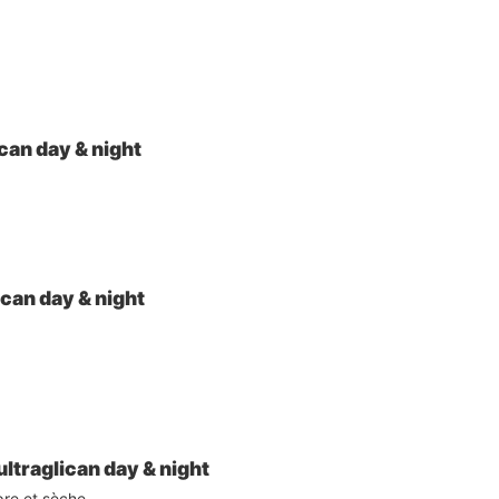
ican day & night
ican day & night
ultraglican day & night
pre et sèche