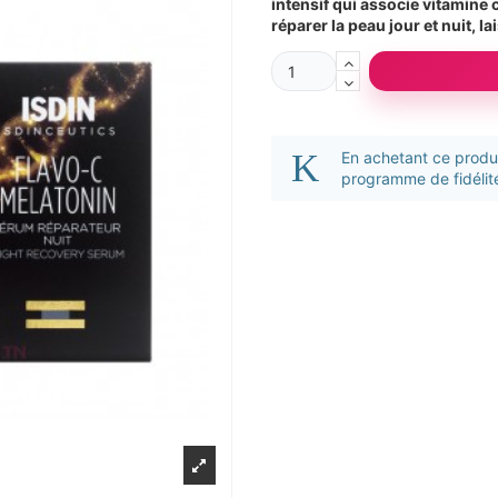
intensif qui associe vitamine 
réparer la peau jour et nuit, la
En achetant ce prod
programme de fidélité