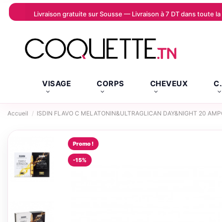
Livraison gratuite sur Sousse — Livraison à 7 DT dans toute 
VISAGE
CORPS
CHEVEUX
C
Accueil
ISDIN FLAVO C MELATONIN&ULTRAGLICAN DAY&NIGHT 20 AM
Promo !
-15%