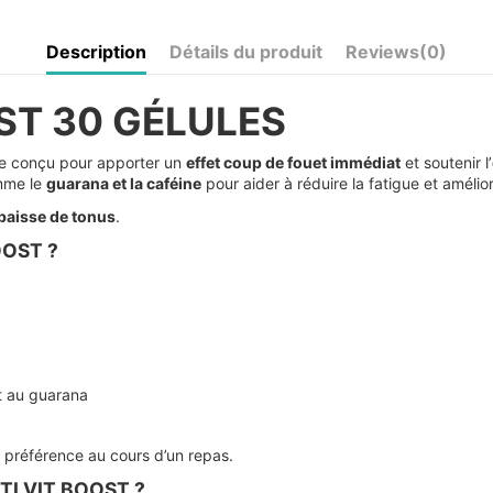
Description
Détails du produit
Reviews
(0)
ST 30 GÉLULES
e conçu pour apporter un
effet coup de fouet immédiat
et soutenir l’
omme le
guarana et la caféine
pour aider à réduire la fatigue et améliore
 baisse de tonus
.
OOST ?
et au guarana
e préférence au cours d’un repas.
LTI VIT BOOST ?