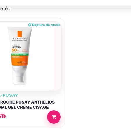
eté :
Rupture de stock
E-POSAY
 ROCHE POSAY ANTHELIOS
0ML GEL CRÈME VISAGE
LLANCE SANS PARFUM
ND