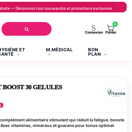
 gratuite — Découvrez nos nouveautés et promotions exclusives
0
Panier
Connexion
HYGIÉNE ET
M.MÉDICAL
BON
SANTÉ
PLAN
T BOOST 30 GELULES
%
 complément alimentaire stimulant qui réduit la fatigue, booste
ité. Avec vitamines, minéraux et guarana pour tonus optimal.