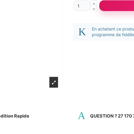
En achetant ce prod
programme de fidélité
dition Rapide
QUESTION ? 27 170 