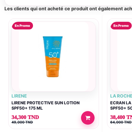
Les clients qui ont acheté ce produit ont également ach
En Promo
En Promo
LIRENE
LA ROCH
LIRENE PROTECTIVE SUN LOTION
ECRAN LA
SPF50+ 175 ML
SPF50+ 5
ANTI‑BRI
34,300 TND
38,400 T
49,000 TND
64,000 TND