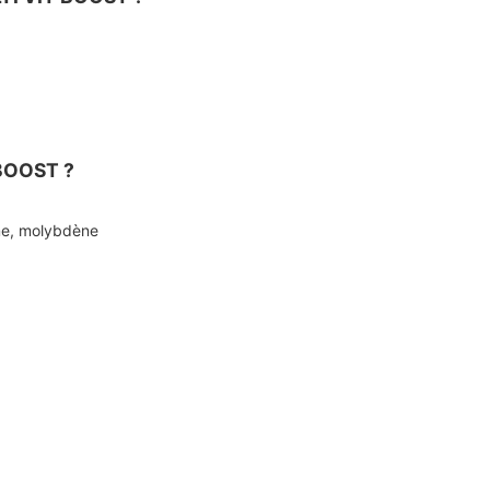
 BOOST ?
ome, molybdène