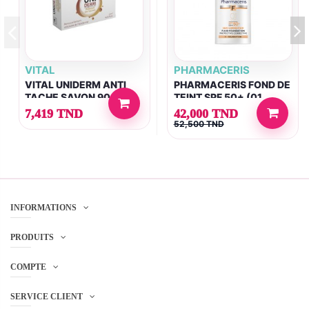
VITAL
PHARMACERIS
VITAL UNIDERM ANTI
PHARMACERIS FOND DE
TACHE SAVON 90GR
TEINT SPF 50+ (01
IVORY) 30ML
7,419 TND
42,000 TND
52,500 TND
INFORMATIONS
PRODUITS
COMPTE
SERVICE CLIENT