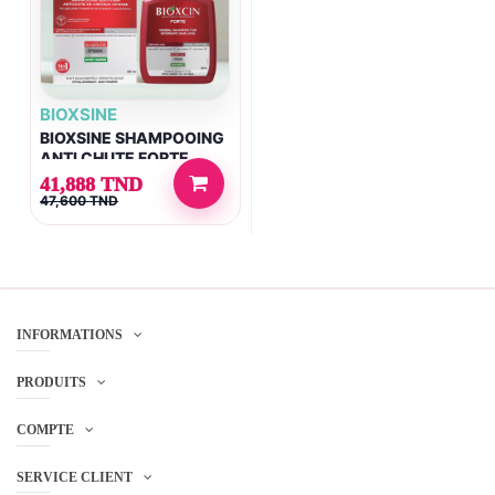
BIOXSINE
BIOXSINE SHAMPOOING
ANTI CHUTE FORTE
TOUS TYPES DE
41,888 TND
CHEVEUX 300ML
47,600 TND
INFORMATIONS
PRODUITS
COMPTE
SERVICE CLIENT