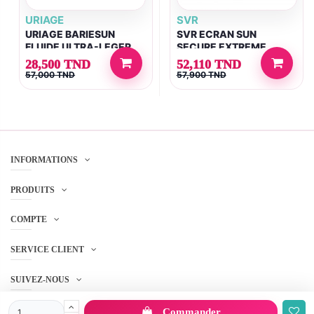
URIAGE
SVR
URIAGE BARIESUN
SVR ECRAN SUN
FLUIDE ULTRA-LEGER
SECURE EXTREME
SPF50+ 30ML
SPF50+ 50ML
28,500 TND
52,110 TND
57,000 TND
57,900 TND
INFORMATIONS
PRODUITS
COMPTE
SERVICE CLIENT
SUIVEZ-NOUS
Commander