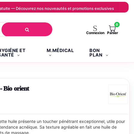
 gratuite — Découvrez nos nouveautés et promotions exclusives
0
Panier
Connexion
HYGIÉNE ET
M.MÉDICAL
BON
SANTÉ
PLAN
- Bio orient
ette huile présente un toucher pénétrant exceptionnel, utile pour
 tendance acnéique. Sa texture agréable en fait une huile de
its de massage.