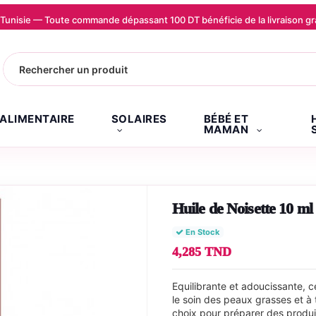
la Tunisie — Toute commande dépassant 100 DT bénéficie de la livraison
.ALIMENTAIRE
SOLAIRES
BÉBÉ ET
MAMAN
Huile de Noisette 10 ml 
En Stock
4,285 TND
Equilibrante et adoucissante, c
le soin des peaux grasses et à
choix pour préparer des produ