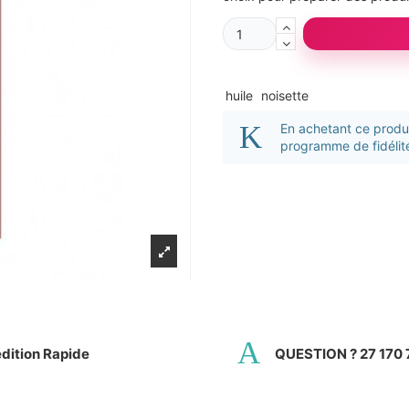
huile
noisette
En achetant ce prod
programme de fidélité
dition Rapide
QUESTION ? 27 170 