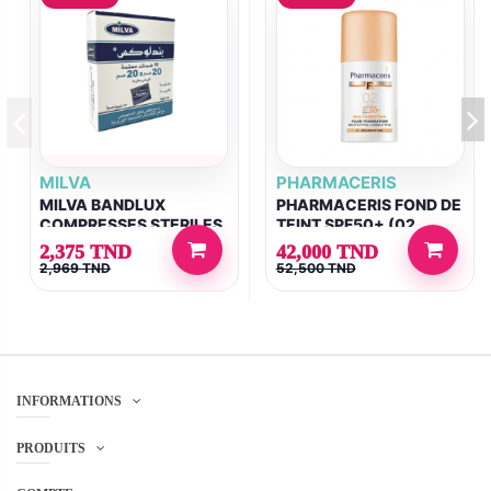
MILVA
PHARMACERIS
MILVA BANDLUX
PHARMACERIS FOND DE
COMPRESSES STERILES
TEINT SPF50+ (02
20 X 20 BT/10
SAND) 30ML
2,375 TND
42,000 TND
2,969 TND
52,500 TND
INFORMATIONS
PRODUITS