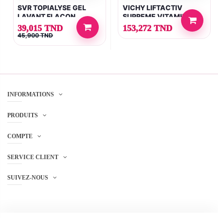
SVR TOPIALYSE GEL
VICHY LIFTACTIV
LAVANT FLACON
SUPREME VITAMIN C
POMPE 1L
SERUM 20ML
39,015 TND
153,272 TND
45,900 TND
INFORMATIONS
PRODUITS
COMPTE
SERVICE CLIENT
SUIVEZ-NOUS