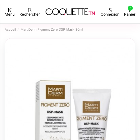
0
Menu
Rechercher
Connexion
Panier
Accueil
MartiDerm Pigment Zero DSP Mask 30ml