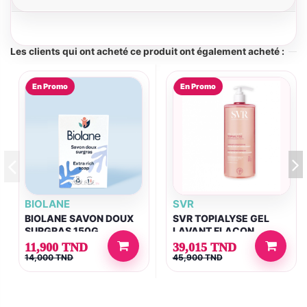
Les clients qui ont acheté ce produit ont également acheté :
En Promo
En Promo
BIOLANE
SVR
BIOLANE SAVON DOUX
SVR TOPIALYSE GEL
SURGRAS 150G
LAVANT FLACON
POMPE 1L
11,900 TND
39,015 TND
14,000 TND
45,900 TND