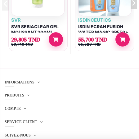
SVR
ISDINCEUTICS
SVR SEBIACLEAR GEL
ISDIN ECRAN FUSION
MOUSSANT 200ML
WATER MAGIC SPF50+
50ML
29,805 TND
55,700 TND
39,740 TND
65,529 TND
INFORMATIONS
PRODUITS
COMPTE
SERVICE CLIENT
SUIVEZ-NOUS