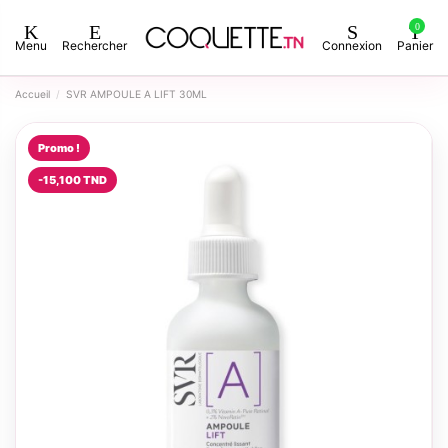
0
Menu
Rechercher
Connexion
Panier
Accueil
SVR AMPOULE A LIFT 30ML
Promo !
-15,100 TND