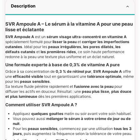
Description
SVR Ampoule A – Le sérum à la vitamine A pour une peau
lisse et éclatante
SVR Ampoule A
est un
sérum visage ultra-concentré en vitamine A
spécialement formulé pour
lisser la peau
et
corriger les imperfections
cutanées
. Idéal pour les
peaux irrégulières
,
les pores dilatés
,
les
défauts cutanés
et
les premières rides
, ce soin haute performance
redonne à la peau une texture plus uniforme et un éclat naturel.
Une formule experte à base de 0,3% de vitamine A pure
Grâce à sa concentration de
0,3 % de rétinol pur
,
SVR Ampoule A
offre
une
efficacité visible
tout en garantissant une
tolérance optimale
, même
pour les
peaux sensibles
.
Sa texture fluide pénètre rapidement et
fusionne avec la peau
pour
diffuser les actifs en douceur. Résultat : une
peau plus lisse, plus douce
et plus lumineuse
dès les premières applications.
Comment utiliser SVR Ampoule A ?
Appliquez
quelques gouttes
matin ou soir avant votre soin habituel.
Vous pouvez aussi
mélanger le sérum à votre crème de jour ou de
nuit
.
Pour les
peaux sensibles
, commencez par une utilisation
tous les 3
jours
, puis augmentez la fréquence selon la tolérance de votre peau.