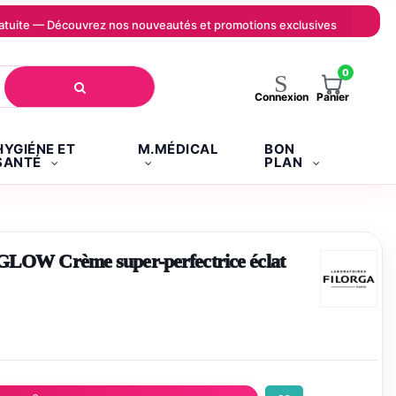
 gratuite — Découvrez nos nouveautés et promotions exclusives
0
Panier
Connexion
HYGIÉNE ET
M.MÉDICAL
BON
SANTÉ
PLAN
 Crème super-perfectrice éclat