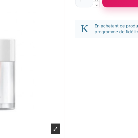
En achetant ce prod
programme de fidélité