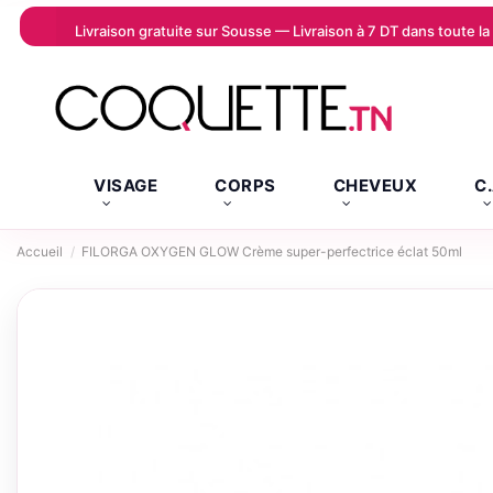
Livraison gratuite sur Sousse — Livraison à 7 DT dans toute 
VISAGE
CORPS
CHEVEUX
C
Accueil
FILORGA OXYGEN GLOW Crème super-perfectrice éclat 50ml