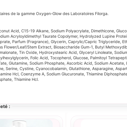
entaires de la gamme Oxygen-Glow des Laboratoires Filorga.
oconut Acid, C15-19 Alkane, Sodium Polyacrylate, Dimethicone, Glu
dium Acryloyldimethyl Taurate Copolymer, Hydrolyzed Lupine Protein
te, Parfum (Fragrance), Glycerin, Caprylic/Capric Triglyceride, Eth
us Flower/Leaf/Stem Extract, Biosaccharide Gum-1, Butyl Methoxydi
malonate, Tin Oxide, Hydroxystearic Acid, Glyceryl Linoleate, Sodi
hylhexylglycerin, Folic Acid, Tocopherol, Glucose, Palmitoyl Tetrape
e, Glutamine, Sodium Phosphate, Ascorbic Acid, Sodium Acetate, Lysin
ine, Serine, Cystine, Cyanocobalamin, Glutathione, Asparagine, Aspart
osamine Hcl, Coenzyme A, Sodium Glucuronate, Thiamine Diphosphate, R
sphate, Thiamine Hcl.
eté :