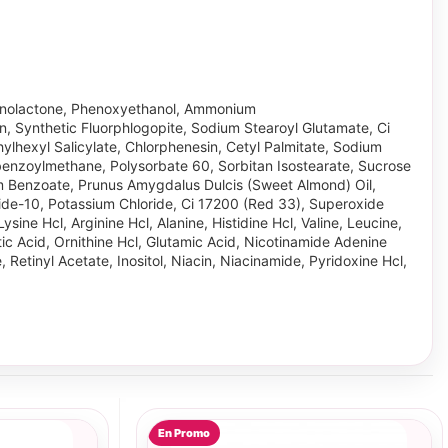
conolactone, Phenoxyethanol, Ammonium
, Synthetic Fluorphlogopite, Sodium Stearoyl Glutamate, Ci
ylhexyl Salicylate, Chlorphenesin, Cetyl Palmitate, Sodium
benzoylmethane, Polysorbate 60, Sorbitan Isostearate, Sucrose
um Benzoate, Prunus Amygdalus Dulcis (Sweet Almond) Oil,
ptide-10, Potassium Chloride, Ci 17200 (Red 33), Superoxide
e Hcl, Arginine Hcl, Alanine, Histidine Hcl, Valine, Leucine,
ic Acid, Ornithine Hcl, Glutamic Acid, Nicotinamide Adenine
etinyl Acetate, Inositol, Niacin, Niacinamide, Pyridoxine Hcl,
En Promo