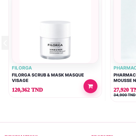
FILORGA
PHARMAC
FILORGA SCRUB & MASK MASQUE
PHARMACE
VISAGE
MOUSSE N
150ML
120,362 TND
27,920 T
34,900 TND