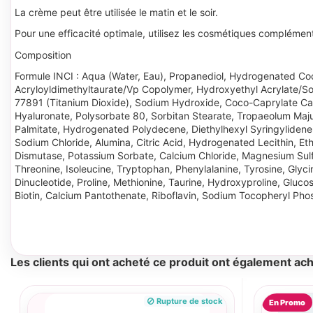
La crème peut être utilisée le matin et le soir.
Pour une efficacité optimale, utilisez les cosmétiques complém
Composition
Formule INCI : Aqua (Water, Eau), Propanediol, Hydrogenated C
Acryloyldimethyltaurate/Vp Copolymer, Hydroxyethyl Acrylate/So
77891 (Titanium Dioxide), Sodium Hydroxide, Coco-Caprylate Capra
Hyaluronate, Polysorbate 80, Sorbitan Stearate, Tropaeolum Maj
Palmitate, Hydrogenated Polydecene, Diethylhexyl Syringylidene
Sodium Chloride, Alumina, Citric Acid, Hydrogenated Lecithin, Et
Dismutase, Potassium Sorbate, Calcium Chloride, Magnesium Sulfat
Threonine, Isoleucine, Tryptophan, Phenylalanine, Tyrosine, Glyc
Dinucleotide, Proline, Methionine, Taurine, Hydroxyproline, Gluc
Biotin, Calcium Pantothenate, Riboflavin, Sodium Tocopheryl Pho
Les clients qui ont acheté ce produit ont également ach
Rupture de stock
En Promo