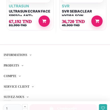
ULTRASUN
SVR
ULTRASUN ECRAN FACE
SVR SEBIACLEAR
SPF50+ ANTI-
HYDRA SOIN
PIGMENTATION 50ML
REPARATEUR APAISANT
67,192 TND
36,720 TND
ANTI-MARQUES 40ML
83,990 TND
45,900 TND
INFORMATIONS
PRODUITS
COMPTE
SERVICE CLIENT
SUIVEZ-NOUS
Commander