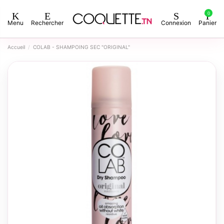
0
Menu
Rechercher
Connexion
Panier
Accueil
COLAB - SHAMPOING SEC "ORIGINAL"