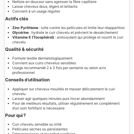
Nettoie en douceur sans agresser la fibre capillaire
Laisse cheveux doux, légers et brillants
Convient à un usage régulier
Actifs clés
Zinc Pyrithione
: lutte contre les pellicules et limite leur réapparition
Glycérine
: hydrate le cuir chevelu et prévient le dessèchement
Vitamine E (Tocophérol)
: antioxydant qui protège et nourrit le cuir
chevelu
Qualité & sécurité
Formule testée dermatologiquement
Convient aux cuirs chevelus sensibles
Usage recommandé 2 à 3 fois par semaine ou selon avis
professionnel
Conseils d’utilisation
Appliquer sur cheveux mouillés et masser délicatement le cuir
chevelu
Laisser agir quelques minutes puis rincer abondamment
Pour de meilleurs résultats, utiliser régulièrement en complément
d’un soin fortifiant si nécessaire
Pour qui ?
Cuir chevelu sensible ou irrité
Pellicules sèches ou persistantes
Démangeaisons et inconfort capillaire