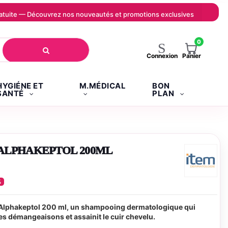
 gratuite — Découvrez nos nouveautés et promotions exclusives
0
Panier
Connexion
HYGIÉNE ET
M.MÉDICAL
BON
SANTÉ
PLAN
 ALPHAKEPTOL 200ML
%
lphakeptol 200 ml, un shampooing dermatologique qui
 les démangeaisons et assainit le cuir chevelu.