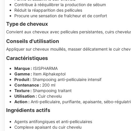
Contribue à rééquilibrer la production de sébum
Réduit la réapparition des pellicules
Procure une sensation de fraîcheur et de confort
Type de cheveux
Convient aux cheveux avec pellicules persistantes, cuirs chevelus 
Conseils d'utilisation
Appliquer sur cheveux mouillés, masser délicatement le cuir chev
Caractéristiques
Marque :
ISISPHARMA
Gamme :
Item Alphakeptol
Produit :
Shampooing anti-pelliculaire intensif
Contenance :
200 ml
Texture :
Shampooing traitant
Utilisation :
Cuir chevelu
Action :
Anti-pelliculaire, purifiante, apaisante, sébo-régulatr
Ingrédients actifs
Agents antifongiques et anti-pelliculaires
Complexe apaisant du cuir chevelu