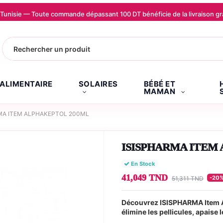
la Tunisie — Toute commande dépassant 100 DT bénéficie de la livraison
.ALIMENTAIRE
SOLAIRES
BÉBÉ ET
MAMAN
MA ITEM ALPHAKEPTOL 200ML
ISISPHARMA ITEM
En Stock
41,049 TND
-20
51,311 TND
Découvrez ISISPHARMA Item A
élimine les pellicules, apaise