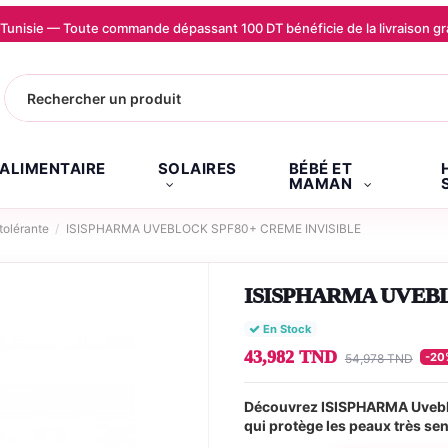
la Tunisie — Toute commande dépassant 100 DT bénéficie de la livraison
.ALIMENTAIRE
SOLAIRES
BÉBÉ ET
MAMAN
tolérante
ISISPHARMA UVEBLOCK SPF80+ CREME INVISIBLE
ISISPHARMA UVEBL
En Stock
43,982 TND
-20
54,978 TND
Découvrez ISISPHARMA Uveblo
qui protège les peaux très sen