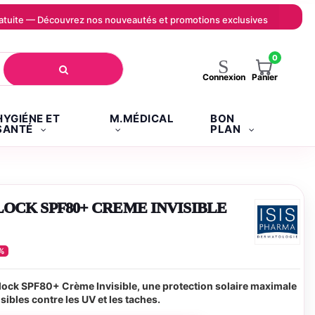
 gratuite — Découvrez nos nouveautés et promotions exclusives
0
Panier
Connexion
HYGIÉNE ET
M.MÉDICAL
BON
SANTÉ
PLAN
OCK SPF80+ CREME INVISIBLE
%
ck SPF80+ Crème Invisible, une protection solaire maximale
sibles contre les UV et les taches.