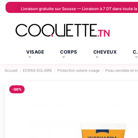
Livraison gratuite sur Sousse — Livraison à 7 DT dans toute 
VISAGE
CORPS
CHEVEUX
C
Accueil
ECRAN SOLAIRE
Protection solaire visage
Peau sensible et in
-20%