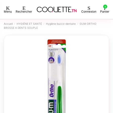
0
Menu
Rechercher
Connexion
Panier
Accueil
HYGIÉNE ET SANTÉ
Hygiène bucco-dentaire
GUM ORTHO
BROSSE A DENTS SOUPLE