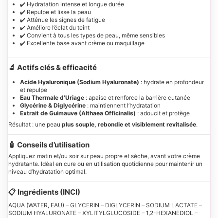
✔️ Hydratation intense et longue durée
✔️ Repulpe et lisse la peau
✔️ Atténue les signes de fatigue
✔️ Améliore l’éclat du teint
✔️ Convient à tous les types de peau, même sensibles
✔️ Excellente base avant crème ou maquillage
🔬 Actifs clés & efficacité
Acide Hyaluronique (Sodium Hyaluronate)
: hydrate en profondeur
et repulpe
Eau Thermale d’Uriage
: apaise et renforce la barrière cutanée
Glycérine & Diglycérine
: maintiennent l’hydratation
Extrait de Guimauve (Althaea Officinalis)
: adoucit et protège
Résultat : une peau
plus souple, rebondie et visiblement revitalisée
.
🧴 Conseils d’utilisation
Appliquez matin et/ou soir sur peau propre et sèche, avant votre crème
hydratante. Idéal en cure ou en utilisation quotidienne pour maintenir un
niveau d’hydratation optimal.
📋 Ingrédients (INCI)
AQUA (WATER, EAU) – GLYCERIN – DIGLYCERIN – SODIUM LACTATE –
SODIUM HYALURONATE – XYLITYLGLUCOSIDE – 1,2-HEXANEDIOL –