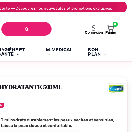
 gratuite — Découvrez nos nouveautés et promotions exclusives
0
Panier
Connexion
HYGIÉNE ET
M.MÉDICAL
BON
SANTÉ
PLAN
 HYDRATANTE 500ML
0%
00 ml hydrate durablement les peaux sèches et sensibles,
t laisse la peau douce et confortable.