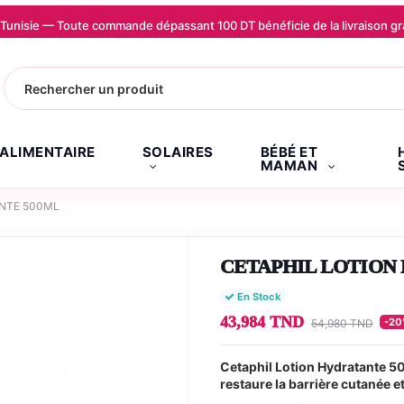
la Tunisie — Toute commande dépassant 100 DT bénéficie de la livraison
.ALIMENTAIRE
SOLAIRES
BÉBÉ ET
MAMAN
ANTE 500ML
CETAPHIL LOTION
En Stock
43,984 TND
-2
54,980 TND
Cetaphil Lotion Hydratante 5
restaure la barrière cutanée e