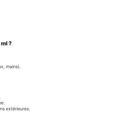
 ml ?
ux, mains).
.
ée.
ns extérieures.
.