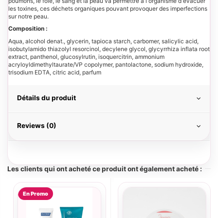
poumons, le foie, le sang et la peau va permettre à l'organisme d'évacuer
les toxines, ces déchets organiques pouvant provoquer des imperfections
sur notre peau.
Composition :
Aqua, alcohol denat., glycerin, tapioca starch, carbomer, salicylic acid,
isobutylamido thiazolyl resorcinol, decylene glycol, glycyrrhiza inflata root
extract, panthenol, glucosylrutin, isoquercitrin, ammonium
acryloyldimethyltaurate/VP copolymer, pantolactone, sodium hydroxide,
trisodium EDTA, citric acid, parfum
Détails du produit
Reviews (0)
Les clients qui ont acheté ce produit ont également acheté :
En Promo