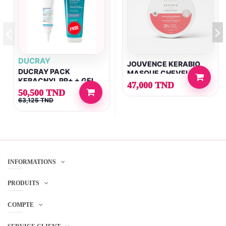
DUCRAY
JOUVENCE KERABIO
DUCRAY PACK
MASQUE CHEVEUX
KERACNYL PP+ + GEL
250ML
47,000 TND
MOUSSANT KERACNYL
50,500 TND
100ML OFFERT
63,125 TND
INFORMATIONS
PRODUITS
COMPTE