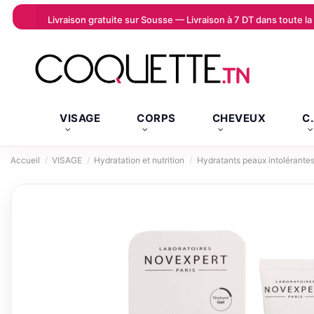
Livraison gratuite sur Sousse — Livraison à 7 DT dans toute 
VISAGE
CORPS
CHEVEUX
C
Accueil
VISAGE
Hydratation et nutrition
Hydratants peaux intolérante