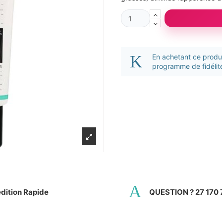
En achetant ce prod
programme de fidélité
dition Rapide
QUESTION ? 27 170 