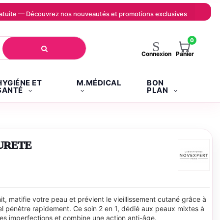
 gratuite — Découvrez nos nouveautés et promotions exclusives
0
Panier
Connexion
HYGIÉNE ET
M.MÉDICAL
BON
SANTÉ
PLAN
URETE
t, matifie votre peau et prévient le vieillissement cutané grâce à
el pénètre rapidement. Ce soin 2 en 1, dédié aux peaux mixtes à
es imperfections et combine une action anti-âge.