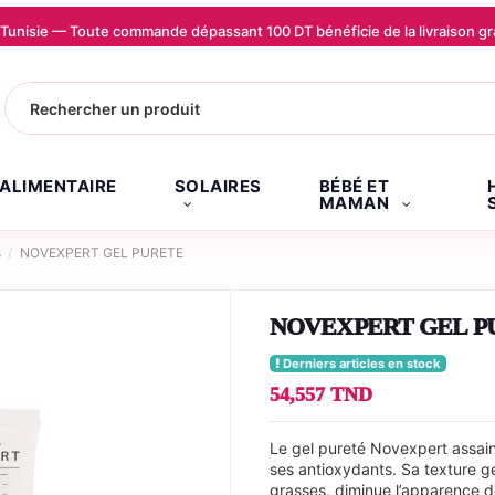
la Tunisie — Toute commande dépassant 100 DT bénéficie de la livraison
.ALIMENTAIRE
SOLAIRES
BÉBÉ ET
MAMAN
s
NOVEXPERT GEL PURETE
NOVEXPERT GEL P
Derniers articles en stock
54,557 TND
Le gel pureté Novexpert assaini
ses antioxydants. Sa texture g
grasses, diminue l’apparence d