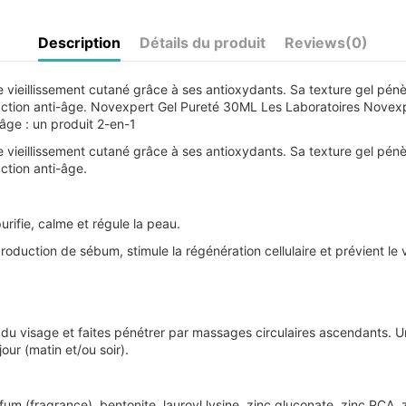
Description
Détails du produit
Reviews
(0)
le vieillissement cutané grâce à ses antioxydants. Sa texture gel pé
action anti-âge. Novexpert Gel Pureté 30ML Les Laboratoires Novexpe
-âge : un produit 2-en-1
le vieillissement cutané grâce à ses antioxydants. Sa texture gel pé
ction anti-âge.
urifie, calme et régule la peau.
production de sébum, stimule la régénération cellulaire et prévient le
du visage et faites pénétrer par massages circulaires ascendants. Une
jour (matin et/ou soir).
fum (fragrance), bentonite, lauroyl lysine, zinc gluconate, zinc PCA, 