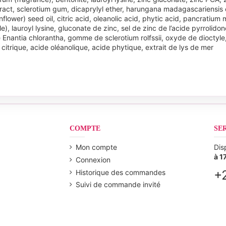
extract, sclerotium gum, dicaprylyl ether, harungana madagascariensis 
flower) seed oil, citric acid, oleanolic acid, phytic acid, pancratium
), lauroyl lysine, gluconate de zinc, sel de zinc de l’acide pyrrolidon
de Enantia chlorantha, gomme de sclerotium rolfssii, oxyde de dioctyl
e citrique, acide oléanolique, acide phytique, extrait de lys de mer
COMPTE
SE
Mon compte
Dis
à 1
Connexion
+
Historique des commandes
Suivi de commande invité