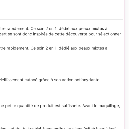
nètre rapidement. Ce soin 2 en 1, dédié aux peaux mixtes à
rt se sont donc inspirés de cette découverte pour sélectionner
nètre rapidement. Ce soin 2 en 1, dédié aux peaux mixtes à
 vieillissement cutané grâce à son action antioxydante.
 petite quantité de produit est suffisante. Avant le maquillage,
zinc lactate, bakuchiol, hamamelis virginiana (witch hazel) leaf