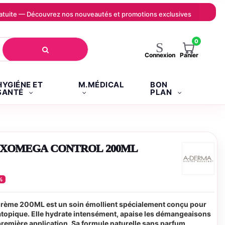
 gratuite — Découvrez nos nouveautés et promotions exclusives
0
Panier
Connexion
HYGIÉNE ET
M.MÉDICAL
BON
SANTÉ
PLAN
EXOMEGA CONTROL 200ML
%
ème 200ML est un soin émollient spécialement conçu pour
atopique. Elle hydrate intensément, apaise les démangeaisons
la première application. Sa formule naturelle sans parfum