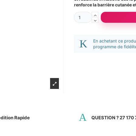
renforce la barrière cutanée e
En achetant ce prod
programme de fidélité
dition Rapide
QUESTION ? 27 170 