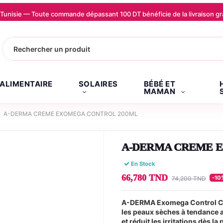
la Tunisie — Toute commande dépassant 100 DT bénéficie de la livraison
.ALIMENTAIRE
SOLAIRES
BÉBÉ ET
MAMAN
A-DERMA CREME EXOMEGA CONTROL 200ML
A-DERMA CREME 
En Stock
66,780 TND
-10
74,200 TND
A-DERMA Exomega Control Cr
les peaux sèches à tendance 
et réduit les irritations dès 