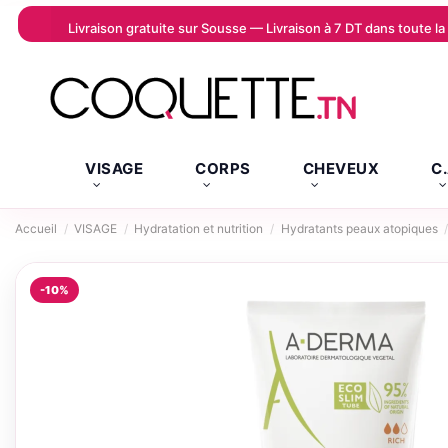
Livraison gratuite sur Sousse — Livraison à 7 DT dans toute 
VISAGE
CORPS
CHEVEUX
C
Accueil
VISAGE
Hydratation et nutrition
Hydratants peaux atopiques
-10%