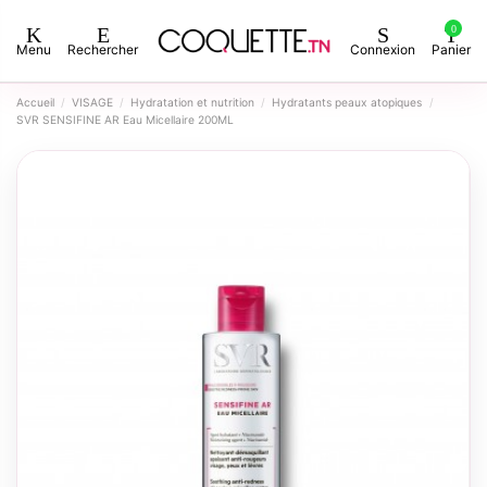
0
Menu
Rechercher
Connexion
Panier
Accueil
VISAGE
Hydratation et nutrition
Hydratants peaux atopiques
SVR SENSIFINE AR Eau Micellaire 200ML