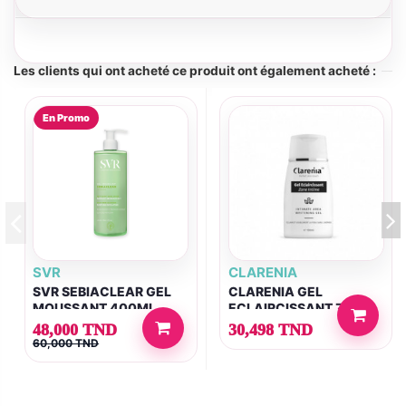
Les clients qui ont acheté ce produit ont également acheté :
En Promo
SVR
CLARENIA
SVR SEBIACLEAR GEL
CLARENIA GEL
MOUSSANT 400ML
ECLAIRCISSANT ZONE
INTIME
48,000 TND
30,498 TND
60,000 TND