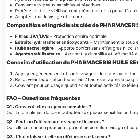
Convient aux peaux sensibles et réactives
Protège contre le vieillissement prématuré de la peau dû aux
Adaptée pour le visage et le corps
Composition et ingrédients clés de PHARMACER
Filtres UVA/UVB
– Protection solaire optimale
Extraits hydratants et antioxydants
– Maintiennent la souples
Huile sèche légère
– Apporte confort sans effet gras ni colla
Agents stabilisateurs
– Assurent la durabilité et l’efficacité 
Conseils d’utilisation de PHARMACERIS HUILE S
Appliquer généreusement sur le visage et le corps avant toute
Renouveler l’application toutes les 2 heures et après la baign
Convient pour un usage quotidien et toutes activités extérieu
FAQ – Questions fréquentes
Q1 : Convient-elle aux peaux sensibles ?
Oui, la formule est douce et adaptée aux peaux sensibles ou fragi
Q2 : Peut-on l’utiliser sur le visage et le corps ?
Oui, elle est conçue pour une application complète visage et corp
Q3 : L’huile laisse-t-elle un effet gras sur la peau ?