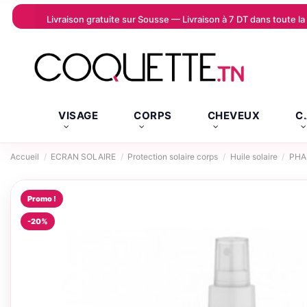
Livraison gratuite sur Sousse — Livraison à 7 DT dans toute 
VISAGE
CORPS
CHEVEUX
C
Accueil
ECRAN SOLAIRE
Protection solaire corps
Huile solaire
PHA
Promo !
-20%