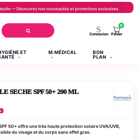
 gratuite — Découvrez nos nouveautés et promotions exclusives
0
Panier
Connexion
HYGIÉNE ET
M.MÉDICAL
BON
SANTÉ
PLAN
E SECHE SPF 50+ 200 ML
%
 50+ offre une très haute protection solaire UVA/UVB,
sible du visage et du corps sans effet gras.