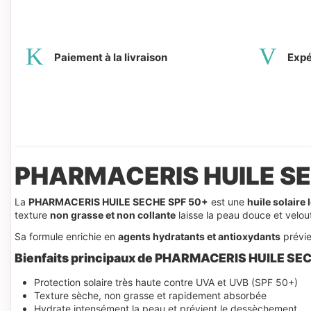
Paiement à la livraison
Expé
PHARMACERIS HUILE SECH
La
PHARMACERIS HUILE SECHE SPF 50+
est une
huile solaire
texture
non grasse et non collante
laisse la peau douce et velout
Sa formule enrichie en
agents hydratants et antioxydants
prévie
Bienfaits principaux de PHARMACERIS HUILE SE
Protection solaire très haute contre UVA et UVB (SPF 50+)
Texture sèche, non grasse et rapidement absorbée
Hydrate intensément la peau et prévient le dessèchement