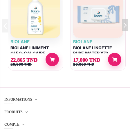
BIOLANE
BIOLANE
BIOLANE LINIMENT
BIOLANE LINGETTE
OLEO-CALCAIRE
PURE WATER X72
300ML
22,865 TND
17,000 TND
26,900 TND
20,000 TND
INFORMATIONS
PRODUITS
COMPTE