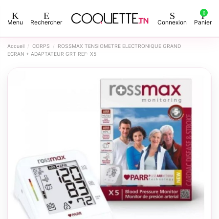
0
Menu
Rechercher
Connexion
Panier
Accueil
CORPS
ROSSMAX TENSIOMETRE ELECTRONIQUE GRAND
ECRAN + ADAPTATEUR GRT REF: X5