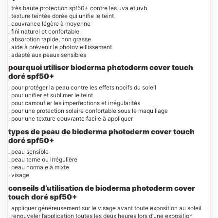
. très haute protection spf50+ contre les uva et uvb
. texture teintée dorée qui unifie le teint
. couvrance légère à moyenne
. fini naturel et confortable
. absorption rapide, non grasse
. aide à prévenir le photovieillissement
. adapté aux peaux sensibles
pourquoi utiliser bioderma photoderm cover touch
doré spf50+
. pour protéger la peau contre les effets nocifs du soleil
. pour unifier et sublimer le teint
. pour camoufler les imperfections et irrégularités
. pour une protection solaire confortable sous le maquillage
. pour une texture couvrante facile à appliquer
types de peau de bioderma photoderm cover touch
doré spf50+
. peau sensible
. peau terne ou irrégulière
. peau normale à mixte
. visage
conseils d’utilisation de bioderma photoderm cover
touch doré spf50+
. appliquer généreusement sur le visage avant toute exposition au soleil
. renouveler l’application toutes les deux heures lors d’une exposition