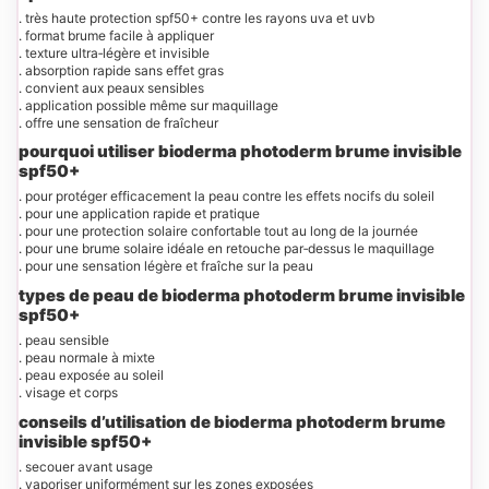
. très haute protection spf50+ contre les rayons uva et uvb
. format brume facile à appliquer
. texture ultra‑légère et invisible
. absorption rapide sans effet gras
. convient aux peaux sensibles
. application possible même sur maquillage
. offre une sensation de fraîcheur
pourquoi utiliser bioderma photoderm brume invisible
spf50+
. pour protéger efficacement la peau contre les effets nocifs du soleil
. pour une application rapide et pratique
. pour une protection solaire confortable tout au long de la journée
. pour une brume solaire idéale en retouche par‑dessus le maquillage
. pour une sensation légère et fraîche sur la peau
types de peau de bioderma photoderm brume invisible
spf50+
. peau sensible
. peau normale à mixte
. peau exposée au soleil
. visage et corps
conseils d’utilisation de bioderma photoderm brume
invisible spf50+
. secouer avant usage
. vaporiser uniformément sur les zones exposées