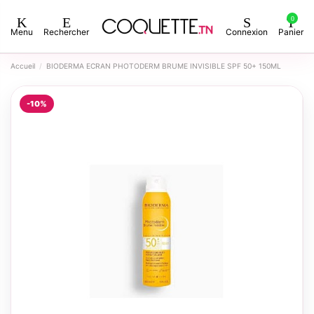
0
Menu
Rechercher
Connexion
Panier
Accueil
BIODERMA ECRAN PHOTODERM BRUME INVISIBLE SPF 50+ 150ML
-10%