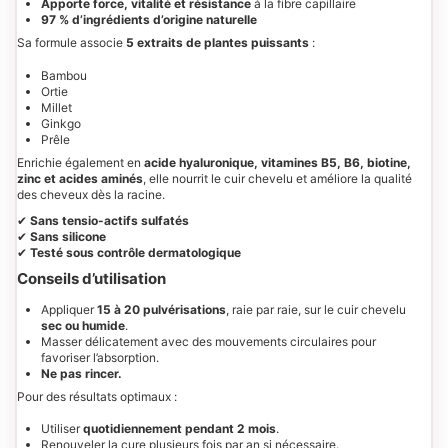
Apporte force, vitalité et résistance
à la fibre capillaire
97 % d’ingrédients d’origine naturelle
Sa formule associe
5 extraits de plantes puissants
:
Bambou
Ortie
Millet
Ginkgo
Prêle
Enrichie également en
acide hyaluronique, vitamines B5, B6, biotine,
zinc et acides aminés
, elle nourrit le cuir chevelu et améliore la qualité
des cheveux dès la racine.
✔
Sans tensio-actifs sulfatés
✔
Sans silicone
✔
Testé sous contrôle dermatologique
Conseils d’utilisation
Appliquer
15 à 20 pulvérisations
, raie par raie, sur le cuir chevelu
sec ou humide
.
Masser délicatement avec des mouvements circulaires pour
favoriser l’absorption.
Ne pas rincer.
Pour des résultats optimaux :
Utiliser
quotidiennement pendant 2 mois
.
Renouveler la cure plusieurs fois par an si nécessaire.