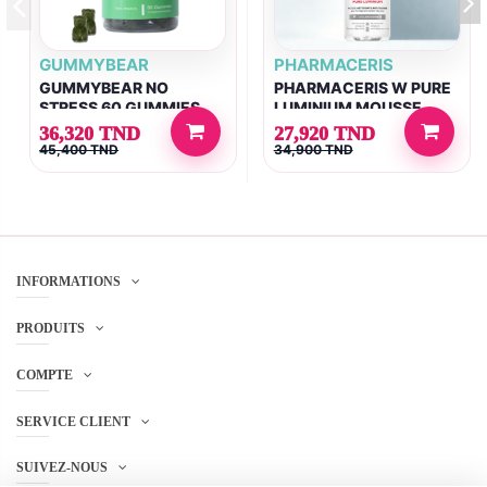
GUMMYBEAR
PHARMACERIS
GUMMYBEAR NO
PHARMACERIS W PURE
STRESS 60 GUMMIES
LUMINIUM MOUSSE
NETTOYANTE ANTI
36,320 TND
27,920 TND
TACHES 150ML
45,400 TND
34,900 TND
INFORMATIONS
PRODUITS
COMPTE
SERVICE CLIENT
SUIVEZ-NOUS