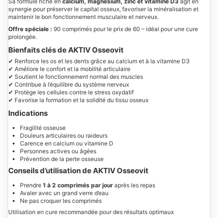
Sa formule riche en
calcium, magnésium, zinc et vitamine D3
agit en
synergie pour préserver le capital osseux, favoriser la minéralisation et
maintenir le bon fonctionnement musculaire et nerveux.
Offre spéciale :
90 comprimés pour le prix de 60 – idéal pour une cure
prolongée.
Bienfaits clés de AKTIV Osseovit
✔ Renforce les os et les dents grâce au calcium et à la vitamine D3
✔ Améliore le confort et la mobilité articulaire
✔ Soutient le fonctionnement normal des muscles
✔ Contribue à l’équilibre du système nerveux
✔ Protège les cellules contre le stress oxydatif
✔ Favorise la formation et la solidité du tissu osseux
Indications
Fragilité osseuse
Douleurs articulaires ou raideurs
Carence en calcium ou vitamine D
Personnes actives ou âgées
Prévention de la perte osseuse
Conseils d’utilisation de AKTIV Osseovit
Prendre
1 à 2 comprimés par jour
après les repas
Avaler avec un grand verre d’eau
Ne pas croquer les comprimés
Utilisation en cure recommandée pour des résultats optimaux