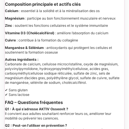
Composition principale et actifs clés
Calcium
: essentiel à la solidité et à la minéralisation des os
Magnésium
: participe au bon fonctionnement musculaire et nerveux
Zinc
: soutient les fonctions cellulaires et le système immunitaire
Vitamine D3 (Cholécalciférol)
: améliore l’absorption du calcium
Cuivre
: contribue à la formation du collagène
Manganèse & Sélénium
: antioxydants qui protègent les cellules et
soutiennent la formation osseuse
Autres ingrédients :
Carbonate de calcium, cellulose microcristalline, oxyde de magnésium,
polyvinylpyrrolidone, hydroxypropylméthylcellulose, acides gras,
carboxyméthylcellulose sodique réticulée, sulfate de zinc, sels de
magnésium d’acides gras, polyéthylène glycol, sulfate de cuivre, sulfate
de manganèse, sélénite de sodium, cholécalciférol.
✔ Sans gluten
✔ Sans lactose
FAQ – Questions fréquentes
Q1 : À qui s’adresse AKTIV Osseovit ?
Il convient aux adultes souhaitant renforcer leurs os, améliorer leur
mobilité ou prévenir les carences.
Q2 : Peut-on l’utiliser en prévention ?