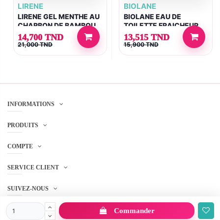
LIRENE
BIOLANE
LIRENE GEL MENTHE AU
BIOLANE EAU DE
CHARBON DE BAMBOU
TOILETTE FRAICHEUR
150ML
200ML
14,700 TND
13,515 TND
21,000 TND
15,900 TND
INFORMATIONS
PRODUITS
COMPTE
SERVICE CLIENT
SUIVEZ-NOUS
Commander