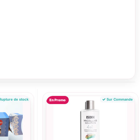
upture de stock
Sur Commande
En Promo