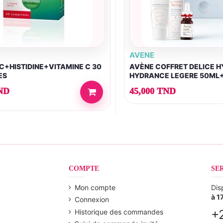
AVENE
C+HISTIDINE+VITAMINE C 30
AVÈNE COFFRET DELICE 
ES
HYDRANCE LEGERE 50ML
THERMALE SPRAY 50ML...
ND
45,000 TND
COMPTE
SE
Mon compte
Dis
à 1
Connexion
+
Historique des commandes