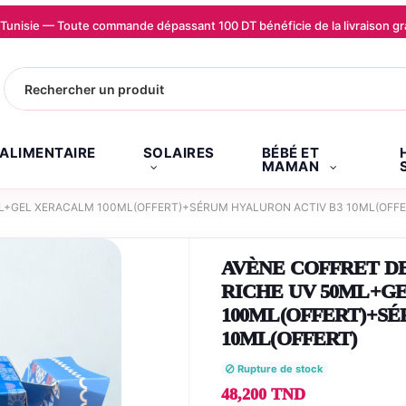
la Tunisie — Toute commande dépassant 100 DT bénéficie de la livraison
.ALIMENTAIRE
SOLAIRES
BÉBÉ ET
MAMAN
ML+GEL XERACALM 100ML(OFFERT)+SÉRUM HYALURON ACTIV B3 10ML(OFFE
AVÈNE COFFRET D
RICHE UV 50ML+G
100ML(OFFERT)+S
10ML(OFFERT)
Rupture de stock
48,200 TND