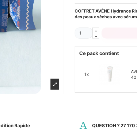
COFFRET AVÈNE Hydrance Riche
des peaux sèches avec sérum H
Ce pack contient
AV
1x
40
dition Rapide
QUESTION ? 27 170 