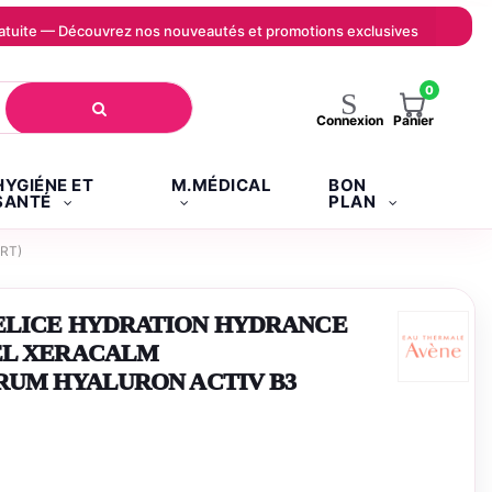
 gratuite — Découvrez nos nouveautés et promotions exclusives
0
Panier
Connexion
HYGIÉNE ET
M.MÉDICAL
BON
SANTÉ
PLAN
RT)
ELICE HYDRATION HYDRANCE
EL XERACALM
ÉRUM HYALURON ACTIV B3