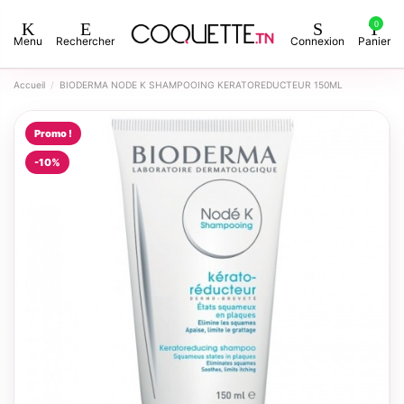
0
Menu
Rechercher
Connexion
Panier
Accueil
BIODERMA NODE K SHAMPOOING KERATOREDUCTEUR 150ML
Promo !
-10%