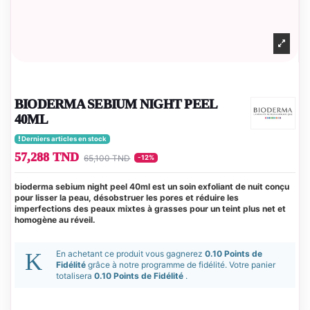
BIODERMA SEBIUM NIGHT PEEL
40ML
Derniers articles en stock
57,288 TND
65,100 TND
-12%
bioderma sebium night peel 40ml est un soin exfoliant de nuit conçu
pour lisser la peau, désobstruer les pores et réduire les
imperfections des peaux mixtes à grasses pour un teint plus net et
homogène au réveil.
En achetant ce produit vous gagnerez
0.10 Points de
Fidélité
grâce à notre programme de fidélité. Votre panier
totalisera
0.10 Points de Fidélité
.