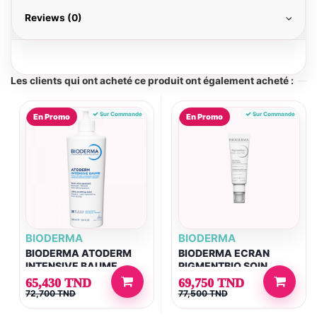
Reviews (0)
Les clients qui ont acheté ce produit ont également acheté :
Sur Commande
Sur Commande
En Promo
En Promo
BIODERMA
BIODERMA
BIODERMA ATODERM
BIODERMA ECRAN
INTENSIVE BAUME
PIGMENTBIO SOIN
500ML
QUOTIDIEN SPF50 +
65,430 TND
69,750 TND
40ML
72,700 TND
77,500 TND