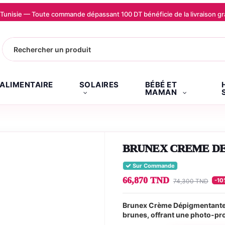
la Tunisie — Toute commande dépassant 100 DT bénéficie de la livraison
.ALIMENTAIRE
SOLAIRES
BÉBÉ ET
MAMAN
BRUNEX CREME D
Sur Commande
66,870 TND
-10
74,300 TND
Brunex Crème Dépigmentante S
brunes, offrant une photo-pro