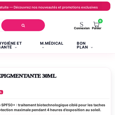
 gratuite — Découvrez nos nouveautés et promotions exclusives
0
Panier
Connexion
HYGIÉNE ET
M.MÉDICAL
BON
SANTÉ
PLAN
EPIGMENTANTE 30ML
%
PF50+ : traitement biotechnologique ciblé pour les taches
tection maximale pendant 4 heures d’exposition au soleil.