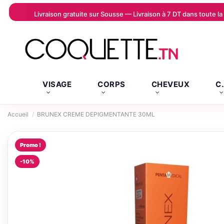
Livraison gratuite sur Sousse — Livraison à 7 DT dans toute 
VISAGE
CORPS
CHEVEUX
C
Accueil
BRUNEX CREME DEPIGMENTANTE 30ML
Promo !
-10%