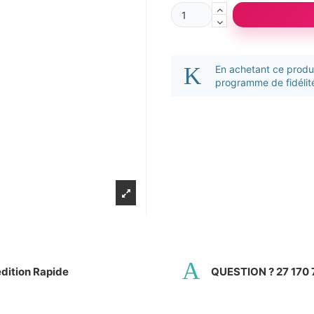
En achetant ce prod
programme de fidélité
dition Rapide
QUESTION ? 27 170 