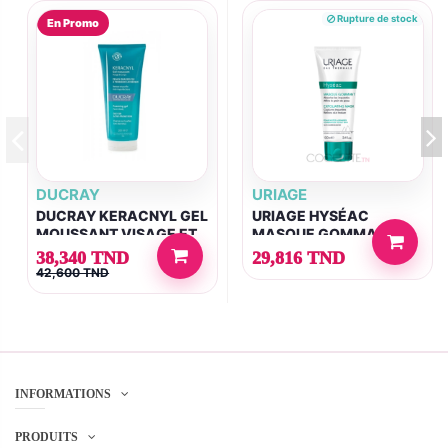
Rupture de stock
En Promo
DUCRAY
URIAGE
DUCRAY KERACNYL GEL
URIAGE HYSÉAC
MOUSSANT VISAGE ET
MASQUE GOMMANT
CORPS 200ML
100 ML
38,340 TND
29,816 TND
42,600 TND
INFORMATIONS
PRODUITS