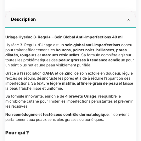
Description
Uriage Hyséac 3-Regul+ – Soin Global Anti-Imperfections 40 ml
Hyséac 3-Regul+ d’Uriage est un
soin global anti-imperfections
conçu
pour traiter efficacement les
boutons
,
points noirs
,
brillances
,
pores
dilatés
,
rougeurs
et
marques résiduelles
. Sa formule complète agit sur
toutes les problématiques des
peaux grasses à tendance acnéique
pour
un teint plus net et une peau visiblement purifiée.
Grâce à l’association d’
AHA
et de
Zinc
, ce soin exfolie en douceur, régule
l’excès de sébum, désincruste les pores et aide à réduire l’apparition des
imperfections. Sa texture légère
matifie
,
affine le grain de peau
et laisse
la peau fraîche, lisse et uniforme.
Sa formule innovante, enrichie de
4 brevets Uriage
, rééquilibre le
microbiome cutané pour limiter les imperfections persistantes et prévenir
les récidives.
Non comédogène
et
testé sous contrôle dermatologique
, il convient
parfaitement aux peaux sensibles grasses ou acnéiques.
Pour qui ?