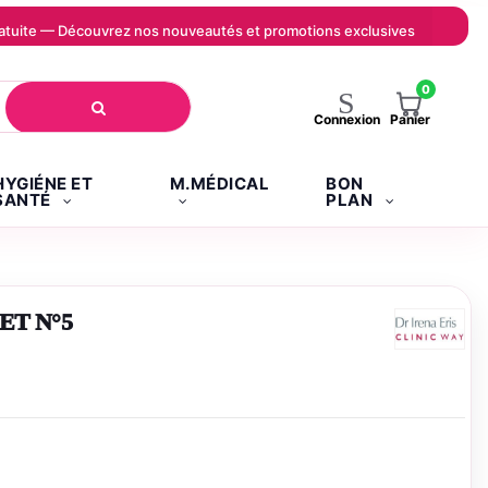
 gratuite — Découvrez nos nouveautés et promotions exclusives
0
Panier
Connexion
HYGIÉNE ET
M.MÉDICAL
BON
SANTÉ
PLAN
ET N°5