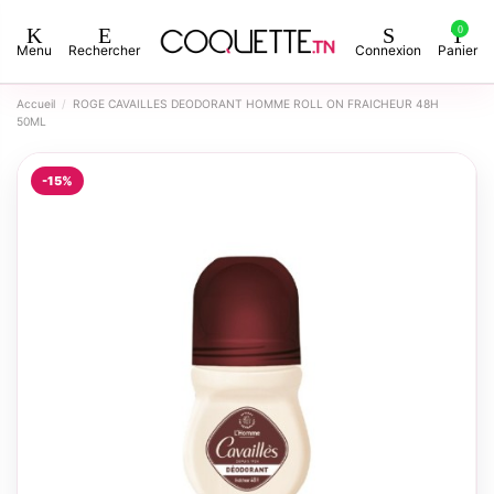
0
Menu
Rechercher
Connexion
Panier
Accueil
ROGE CAVAILLES DEODORANT HOMME ROLL ON FRAICHEUR 48H
50ML
-15%