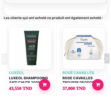
Les clients qui ont acheté ce produit ont également acheté :
LUXÉOL
ROGÉ CAVAILLÈS
LUXEOL SHAMPOOING
ROGE CAVAILLES
ANTI CHUTE 200ML
TROUSSE DEODORANT
ROLL-ON ABSORB+
43,550 TND
37,800 TND
48H+ANTI-BACTERIEN
50ML (OFFERT)