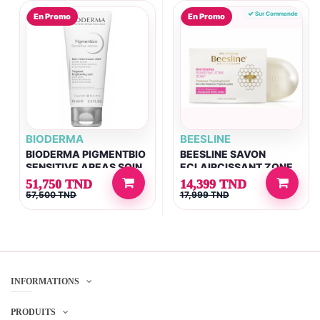
Sur Commande
En Promo
En Promo
BIODERMA
BEESLINE
BIODERMA PIGMENTBIO
BEESLINE SAVON
SENSITIVE AREAS SOIN
ECLAIRCISSANT ZONE
ECLAIRCISSANT 75ML
INTIME 110G
51,750 TND
14,399 TND
57,500 TND
17,999 TND
INFORMATIONS
PRODUITS