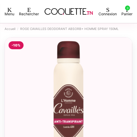
0
Menu
Rechercher
Connexion
Panier
Accueil
ROGE CAVAILLES DEODORANT ABSORB+ HOMME SPRAY 150ML
-10%